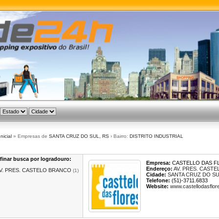
Inicial
» Empresas de
SANTA CRUZ DO SUL, RS
› Bairro:
DISTRITO INDUSTRIAL
finar busca por logradouro:
Empresa:
CASTELLO DAS F
Endereço:
AV. PRES. CAST
V. PRES. CASTELO BRANCO
(1)
Cidade:
SANTA CRUZ DO S
Telefone:
(51)-3711.6833
Website:
www.castellodasflor