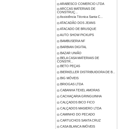
ARABESCO COMERCIO LTDA
ARCCAS MATERIAIS DE
CONSTRUÇ...
Assistência Técnica Santa C...
ATACADÃO DOS JEANS
ATACADO DE BRUSQUE
AUTO SHOW PICKUPS
BAMBUSERIA NF
BARBIAN DIGITAL
BAZAR UNIÃO
BELA CASA MATERIAIS DE
CONSTR...
BETO PEÇAS
BIERKELLER DISTRIBUIDORA DE B...
BIG MÓVEIS
BRIOGAS LTDA
CABANHA TEXEL AMORAS
CACHAÇARIA GRINGUINHA
CALÇADOS BICO FICO
CALÇADOS MASIERO LTDA
CAMINHO DO PECADO
CARTUCHOS SANTA CRUZ
CASA BLANCA IMÓVEIS