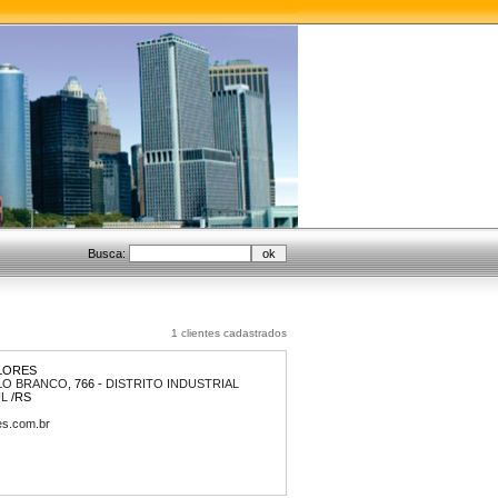
Busca:
1 clientes cadastrados
LORES
ELO BRANCO
, 766 -
DISTRITO INDUSTRIAL
UL
/RS
es.com.br