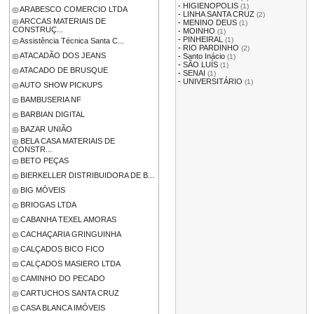
-
HIGIENOPOLIS
(1)
ARABESCO COMERCIO LTDA
-
LINHA SANTA CRUZ
(2)
ARCCAS MATERIAIS DE
-
MENINO DEUS
(1)
CONSTRUÇ...
-
MOINHO
(1)
-
PINHEIRAL
(1)
Assistência Técnica Santa C...
-
RIO PARDINHO
(2)
ATACADÃO DOS JEANS
-
Santo Inácio
(1)
-
SÃO LUÍS
(1)
ATACADO DE BRUSQUE
-
SENAI
(1)
-
UNIVERSITÁRIO
(1)
AUTO SHOW PICKUPS
BAMBUSERIA NF
BARBIAN DIGITAL
BAZAR UNIÃO
BELA CASA MATERIAIS DE
CONSTR...
BETO PEÇAS
BIERKELLER DISTRIBUIDORA DE B...
BIG MÓVEIS
BRIOGAS LTDA
CABANHA TEXEL AMORAS
CACHAÇARIA GRINGUINHA
CALÇADOS BICO FICO
CALÇADOS MASIERO LTDA
CAMINHO DO PECADO
CARTUCHOS SANTA CRUZ
CASA BLANCA IMÓVEIS