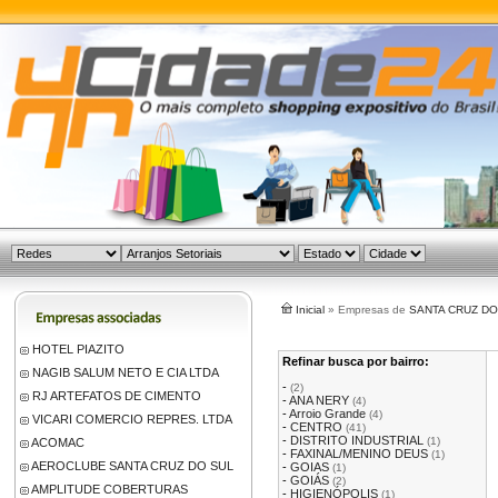
Inicial
» Empresas de
SANTA CRUZ DO
HOTEL PIAZITO
Refinar busca por bairro:
NAGIB SALUM NETO E CIA LTDA
-
(2)
RJ ARTEFATOS DE CIMENTO
-
ANA NERY
(4)
-
Arroio Grande
(4)
VICARI COMERCIO REPRES. LTDA
-
CENTRO
(41)
-
DISTRITO INDUSTRIAL
(1)
ACOMAC
-
FAXINAL/MENINO DEUS
(1)
AEROCLUBE SANTA CRUZ DO SUL
-
GOIAS
(1)
-
GOIÁS
(2)
AMPLITUDE COBERTURAS
-
HIGIENÓPOLIS
(1)